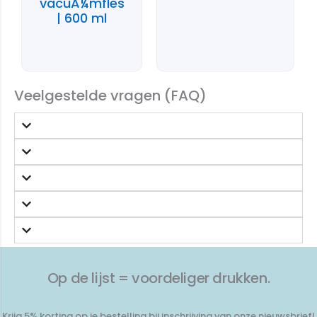
vacuÃ¼mfles
| 600 ml
Veelgestelde vragen (FAQ)
Op de lijst = voordeliger drukken.
Krijg 5% korting op je bestelling bij inschrijving van onze nieuwsbrief!