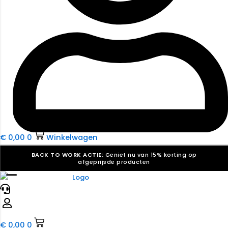
€
0,00
0
Winkelwagen
BACK TO WORK ACTIE:
Geniet nu van 15% korting op
afgeprijsde producten
☰
Verkiezingsdrukwerk nodig? Maak indruk, win stemmen.
Bekijk ons aanbod.
Speciaal verzoek? We maken graag een offerte die
past. |
Offerte aanvragen
€
0,00
0