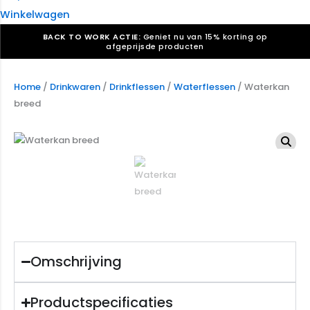
Winkelwagen
BACK TO WORK ACTIE:
Geniet nu van 15% korting op
afgeprijsde producten
Verkiezingsdrukwerk nodig? Maak indruk, win stemmen.
Bekijk ons aanbod.
Home
/
Drinkwaren
/
Drinkflessen
/
Waterflessen
/ Waterkan
breed
Speciaal verzoek? We maken graag een offerte die
past. |
Offerte aanvragen
Omschrijving
Productspecificaties