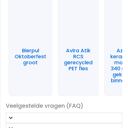
Bierpul
Avira Atik
Azt
Oktoberfest
RCS
keram
groot
gerecycled
mok 
PET fles
340 m
gekle
binne
Veelgestelde vragen (FAQ)