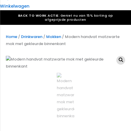
Winkelwagen
BACK TO WORK ACTIE:
Geniet nu van 15% korting op
afgeprijsde producten
Verkiezingsdrukwerk nodig? Maak indruk, win stemmen.
Bekijk ons aanbod.
Home
/
Drinkwaren
/
Mokken
/ Modern handvat matzwarte
mok met gekleurde binnenkant
Speciaal verzoek? We maken graag een offerte die
past. |
Offerte aanvragen