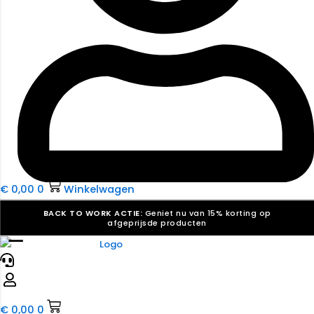
€
0,00
0
Winkelwagen
BACK TO WORK ACTIE:
Geniet nu van 15% korting op
afgeprijsde producten
☰
Verkiezingsdrukwerk nodig? Maak indruk, win stemmen.
Bekijk ons aanbod.
Speciaal verzoek? We maken graag een offerte die
past. |
Offerte aanvragen
€
0,00
0