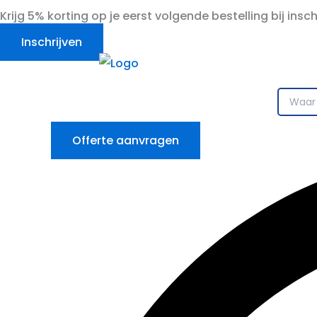
Ga
Krijg 5% korting op je eerst volgende bestelling bij insc
naar
Inschrijven
de
inhoud
Offerte aanvragen