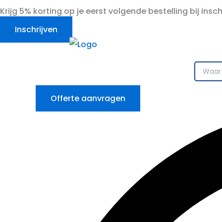
Ga
Krijg 5% korting op je eerst volgende bestelling bij insc
naar
Inschrijven
de
inhoud
Offerte aanvragen