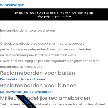
Winkelwagen
BACK TO WORK ACTIE:
Geniet nu van 15% korting op
afgeprijsde producten
Verkiezingsdrukwerk nodig? Maak indruk, win stemmen.
Bekijk ons aanbod.
Reclameborden maken en drukken
Speciaal verzoek? We maken graag een offerte die
past. |
Offerte aanvragen
Ontdek ons uitgebreide assortiment reclameborden,
perfect voor elke gelegenheid! Kies uit diverse materialen
en personaliseer jouw bord helemaal naar wens.
Opvallend, veelzijdig en precies afgestemd op jouw behoeften.
Reclameborden voor buiten
Reclameborden voor buiten
Reclameborden voor binnen
Reclameborden voor binnen
Millieuvriendelijke reclameborden
ECO-PRODUCT
Millieuvriendelijke reclameborden
Trek meteen de aandacht met opvallende reclameborden of deel