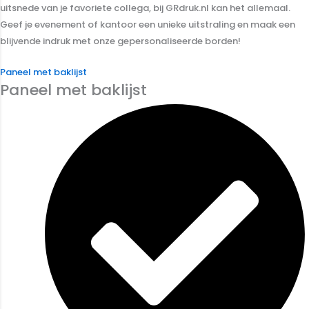
uitsnede van je favoriete collega, bij GRdruk.nl kan het allemaal.
Geef je evenement of kantoor een unieke uitstraling en maak een
blijvende indruk met onze gepersonaliseerde borden!
Paneel met baklijst
Paneel met baklijst