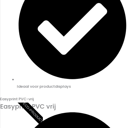
Ideaal voor productdisplays
Easyprint PVC-vrij
ECO-PRODUCT
Easyprint PVC vrij