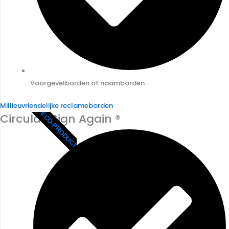
Voorgevelborden of naamborden
Millieuvriendelijke reclameborden
ECO-PRODUCT
Circulair Sign Again ®