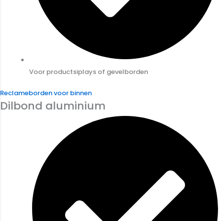
Voor productsiplays of gevelborden
Reclameborden voor binnen
Dilbond aluminium