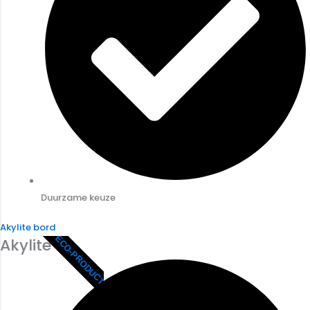
Duurzame keuze
Akylite bord
ECO-PRODUCT
Akylite