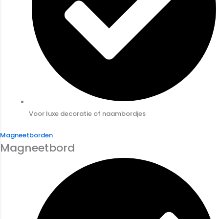
Voor luxe decoratie of naambordjes
Magneetborden
Magneetbord