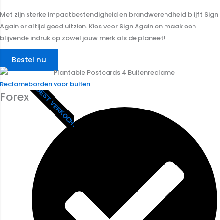
Met zijn sterke impactbestendigheid en brandwerendheid blijft Sign
Again er altijd goed uitzien. Kies voor Sign Again en maak een
blijvende indruk op zowel jouw merk als de planeet!
Bestel nu
Reclameborden voor buiten
BEST VERKOCHT
Forex