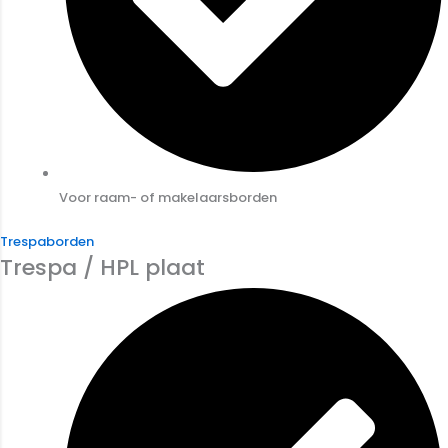
Voor raam- of makelaarsborden
Trespaborden
Trespa / HPL plaat