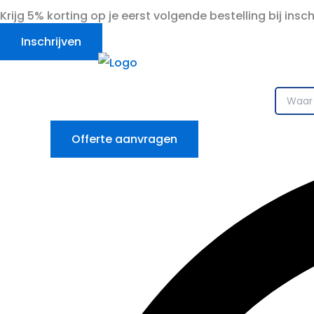
Ga
Krijg 5% korting op je eerst volgende bestelling bij insc
naar
Inschrijven
de
inhoud
Offerte aanvragen