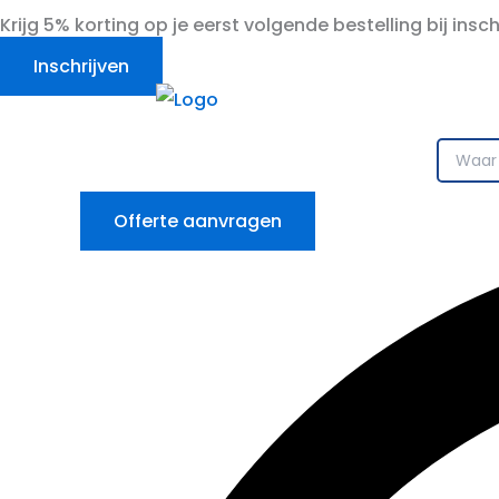
Ga
Krijg 5% korting op je eerst volgende bestelling bij insc
naar
Inschrijven
de
inhoud
Offerte aanvragen