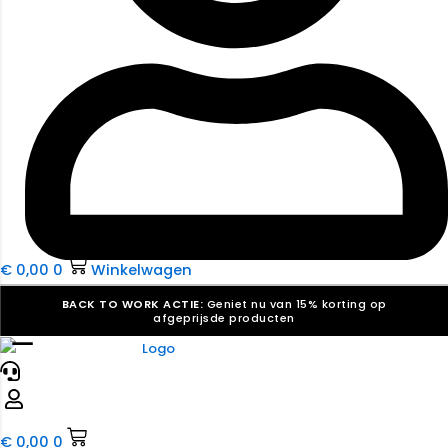
€
0,00
0
Winkelwagen
BACK TO WORK ACTIE:
Geniet nu van 15% korting op
afgeprijsde producten
☰
Verkiezingsdrukwerk nodig? Maak indruk, win stemmen.
Bekijk ons aanbod.
Speciaal verzoek? We maken graag een offerte die
past. |
Offerte aanvragen
€
0,00
0