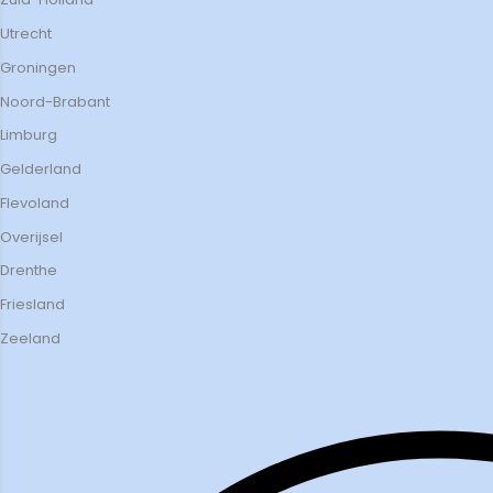
Utrecht
Groningen
Noord-Brabant
Limburg
Gelderland
Flevoland
Overijsel
Drenthe
Friesland
Zeeland