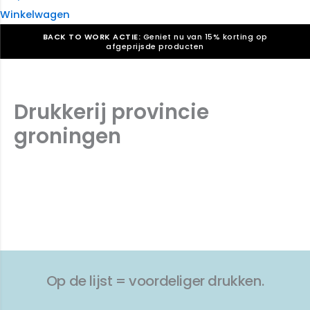
Winkelwagen
BACK TO WORK ACTIE:
Geniet nu van 15% korting op
afgeprijsde producten
Verkiezingsdrukwerk nodig? Maak indruk, win stemmen.
Bekijk ons aanbod.
Drukkerij provincie
Speciaal verzoek? We maken graag een offerte die
past. |
Offerte aanvragen
groningen
Op de lijst = voordeliger drukken.