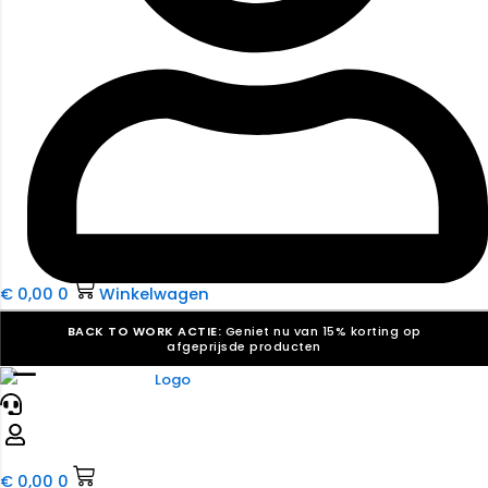
€
0,00
0
Winkelwagen
BACK TO WORK ACTIE:
Geniet nu van 15% korting op
afgeprijsde producten
☰
Verkiezingsdrukwerk nodig? Maak indruk, win stemmen.
Bekijk ons aanbod.
Speciaal verzoek? We maken graag een offerte die
past. |
Offerte aanvragen
€
0,00
0