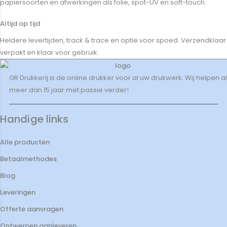
papiersoorten en afwerkingen als folie, spot-UV en soft-touch.
Altijd op tijd
Heldere levertijden, track & trace en optie voor spoed. Verzendklaar
verpakt en klaar voor gebruik.
GR Drukkerij is de online drukker voor al uw drukwerk. Wij helpen al
meer dan 15 jaar met passie verder!
Handige links
Alle producten
Betaalmethodes
Blog
Leveringen
Offerte aanvragen
Ontwerpen aanleveren