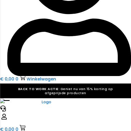
€
0,00
0
Winkelwagen
BACK TO WORK ACTIE:
Geniet nu van 15% korting op
afgeprijsde producten
☰
Verkiezingsdrukwerk nodig? Maak indruk, win stemmen.
Bekijk ons aanbod.
Speciaal verzoek? We maken graag een offerte die
past. |
Offerte aanvragen
€
0,00
0