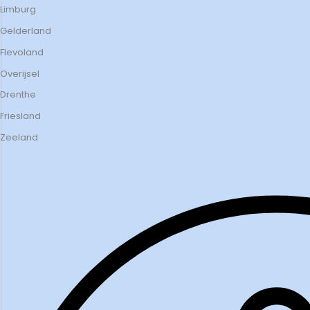
Limburg
Gelderland
Flevoland
Overijsel
Drenthe
Friesland
Zeeland