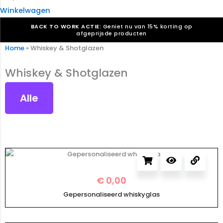
Winkelwagen
BACK TO WORK ACTIE:
Geniet nu van 15% korting op
afgeprijsde producten
Home
»
Whiskey & Shotglazen
Verkiezingsdrukwerk nodig? Maak indruk, win stemmen.
Bekijk ons aanbod.
Whiskey & Shotglazen
Speciaal verzoek? We maken graag een offerte die
past. |
Offerte aanvragen
Alle
€
0,00
Gepersonaliseerd whiskyglas