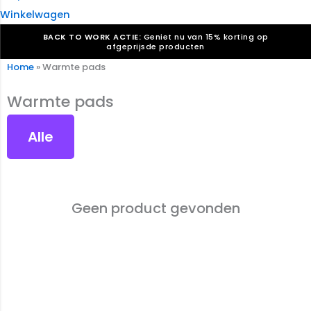
Winkelwagen
BACK TO WORK ACTIE:
Geniet nu van 15% korting op
afgeprijsde producten
Home
»
Warmte pads
Verkiezingsdrukwerk nodig? Maak indruk, win stemmen.
Bekijk ons aanbod.
Warmte pads
Speciaal verzoek? We maken graag een offerte die
past. |
Offerte aanvragen
Alle
Geen product gevonden