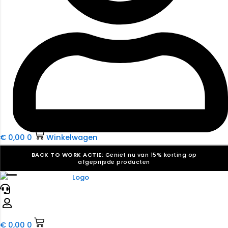
€
0,00
0
Winkelwagen
BACK TO WORK ACTIE:
Geniet nu van 15% korting op
afgeprijsde producten
☰
Verkiezingsdrukwerk nodig? Maak indruk, win stemmen.
Bekijk ons aanbod.
Speciaal verzoek? We maken graag een offerte die
past. |
Offerte aanvragen
€
0,00
0