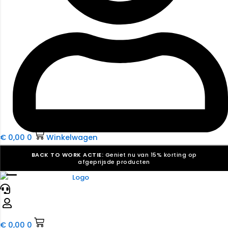
€
0,00
0
Winkelwagen
BACK TO WORK ACTIE:
Geniet nu van 15% korting op
afgeprijsde producten
☰
Verkiezingsdrukwerk nodig? Maak indruk, win stemmen.
Bekijk ons aanbod.
Speciaal verzoek? We maken graag een offerte die
past. |
Offerte aanvragen
€
0,00
0