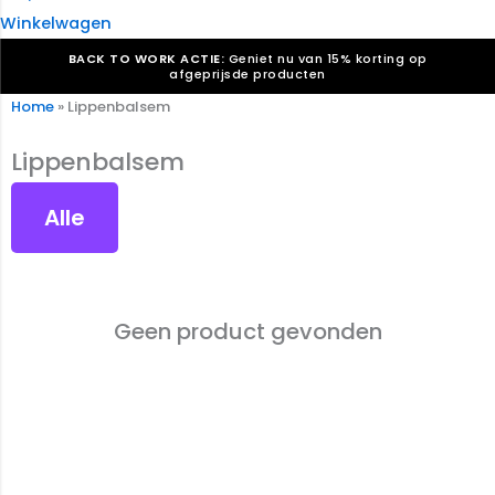
Winkelwagen
BACK TO WORK ACTIE:
Geniet nu van 15% korting op
afgeprijsde producten
Home
»
Lippenbalsem
Verkiezingsdrukwerk nodig? Maak indruk, win stemmen.
Bekijk ons aanbod.
Lippenbalsem
Speciaal verzoek? We maken graag een offerte die
past. |
Offerte aanvragen
Alle
Geen product gevonden