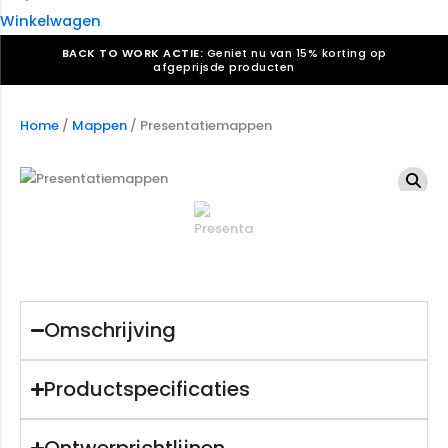
Winkelwagen
BACK TO WORK ACTIE:
Geniet nu van 15% korting op
afgeprijsde producten
Verkiezingsdrukwerk nodig? Maak indruk, win stemmen.
Bekijk ons aanbod.
Home
/
Mappen
/ Presentatiemappen
Speciaal verzoek? We maken graag een offerte die
past. |
Offerte aanvragen
Omschrijving
Productspecificaties