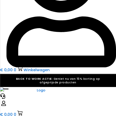
€
0,00
0
Winkelwagen
BACK TO WORK ACTIE:
Geniet nu van 15% korting op
afgeprijsde producten
☰
Verkiezingsdrukwerk nodig? Maak indruk, win stemmen.
Bekijk ons aanbod.
Speciaal verzoek? We maken graag een offerte die
past. |
Offerte aanvragen
€
0,00
0