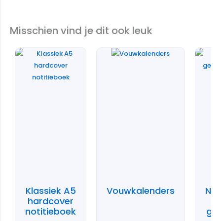
Misschien vind je dit ook leuk
Klassiek A5
Vouwkalenders
Not
hardcover
notitieboek
ger