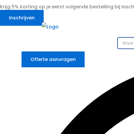
Ga
Krijg 5% korting op je eerst volgende bestelling bij insc
naar
Inschrijven
de
inhoud
Offerte aanvragen