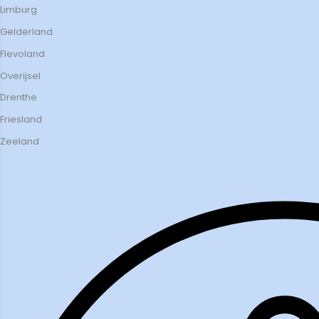
Limburg
Gelderland
Flevoland
Overijsel
Drenthe
Friesland
Zeeland