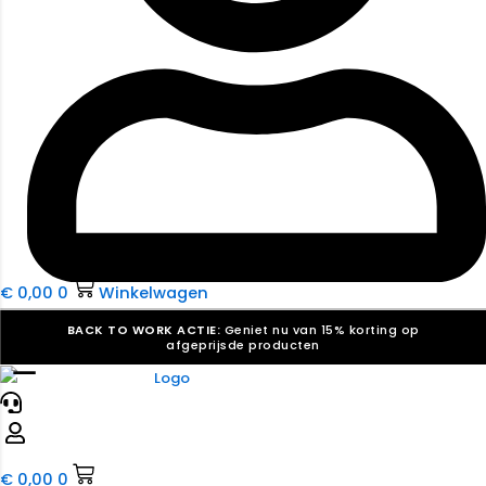
€
0,00
0
Winkelwagen
BACK TO WORK ACTIE:
Geniet nu van 15% korting op
afgeprijsde producten
☰
Verkiezingsdrukwerk nodig? Maak indruk, win stemmen.
Bekijk ons aanbod.
Speciaal verzoek? We maken graag een offerte die
past. |
Offerte aanvragen
€
0,00
0