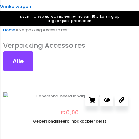
Winkelwagen
BACK TO WORK ACTIE:
Geniet nu van 15% korting op
afgeprijsde producten
Home
»
Verpakking Accessoires
Verkiezingsdrukwerk nodig? Maak indruk, win stemmen.
Bekijk ons aanbod.
Verpakking Accessoires
Speciaal verzoek? We maken graag een offerte die
past. |
Offerte aanvragen
Alle
€
0,00
Gepersonaliseerd inpakpapier Kerst