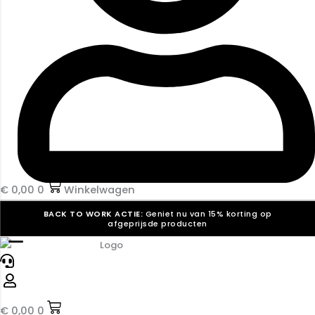
€
0,00
0
Winkelwagen
BACK TO WORK ACTIE:
Geniet nu van 15% korting op
afgeprijsde producten
☰
Verkiezingsdrukwerk nodig? Maak indruk, win stemmen.
Bekijk ons aanbod.
Speciaal verzoek? We maken graag een offerte die
past. |
Offerte aanvragen
€
0,00
0