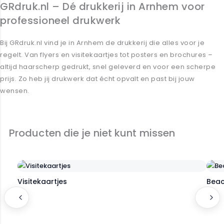
GRdruk.nl – Dé drukkerij in Arnhem voor
professioneel drukwerk
Bij GRdruk.nl vind je in Arnhem de drukkerij die alles voor je
regelt. Van
flyers
en
visitekaartjes
tot
posters
en
brochures
–
altijd haarscherp gedrukt, snel geleverd en voor een scherpe
prijs. Zo heb jij drukwerk dat écht opvalt en past bij jouw
wensen.
Ontdek onze promotie materialen
Producten die je niet kunt missen
Visitekaartjes
Beac