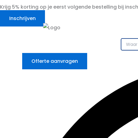
Ga
Krijg 5% korting op je eerst volgende bestelling bij insc
naar
Inschrijven
de
inhoud
Offerte aanvragen