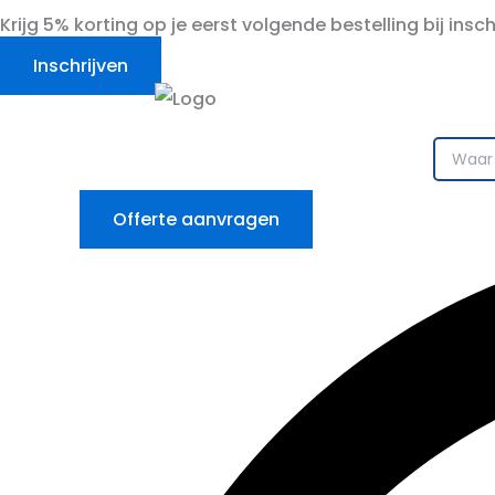
Ga
Krijg 5% korting op je eerst volgende bestelling bij insc
naar
Inschrijven
de
inhoud
Offerte aanvragen