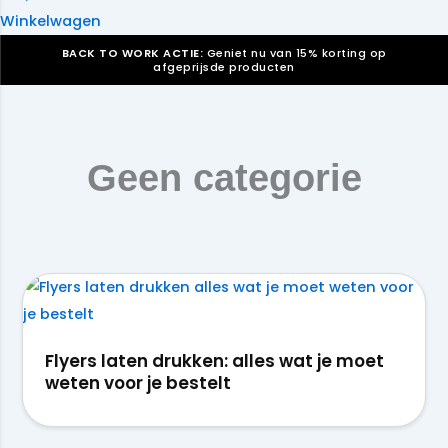
Winkelwagen
BACK TO WORK ACTIE:
Geniet nu van 15% korting op
afgeprijsde producten
Verkiezingsdrukwerk nodig? Maak indruk, win stemmen.
Bekijk ons aanbod.
Speciaal verzoek? We maken graag een offerte die
Geen categorie
past. |
Offerte aanvragen
Flyers laten drukken: alles wat je moet
weten voor je bestelt