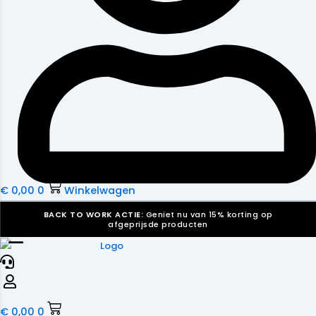
€
0,00
0
Winkelwagen
BACK TO WORK ACTIE:
Geniet nu van 15% korting op
afgeprijsde producten
☰
Verkiezingsdrukwerk nodig? Maak indruk, win stemmen.
Bekijk ons aanbod.
Speciaal verzoek? We maken graag een offerte die
past. |
Offerte aanvragen
€
0,00
0