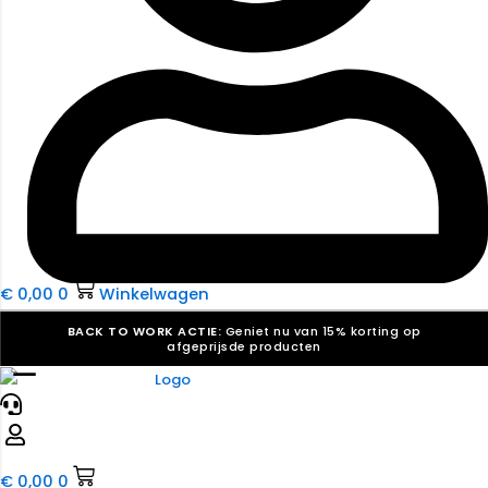
€
0,00
0
Winkelwagen
BACK TO WORK ACTIE:
Geniet nu van 15% korting op
afgeprijsde producten
☰
Verkiezingsdrukwerk nodig? Maak indruk, win stemmen.
Bekijk ons aanbod.
Speciaal verzoek? We maken graag een offerte die
past. |
Offerte aanvragen
€
0,00
0