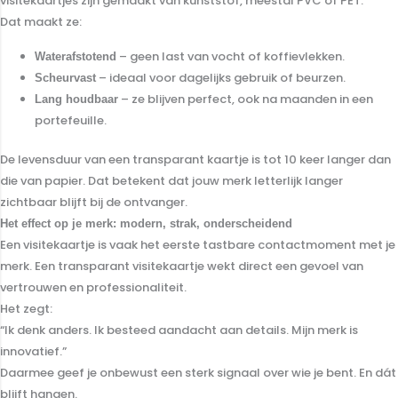
visitekaartjes zijn gemaakt van kunststof, meestal PVC of PET.
Dat maakt ze:
– geen last van vocht of koffievlekken.
Waterafstotend
– ideaal voor dagelijks gebruik of beurzen.
Scheurvast
– ze blijven perfect, ook na maanden in een
Lang houdbaar
portefeuille.
De levensduur van een transparant kaartje is tot 10 keer langer dan
die van papier. Dat betekent dat jouw merk letterlijk langer
zichtbaar blijft bij de ontvanger.
Het effect op je merk: modern, strak, onderscheidend
Een visitekaartje is vaak het eerste tastbare contactmoment met je
merk. Een transparant visitekaartje wekt direct een gevoel van
vertrouwen en professionaliteit.
Het zegt:
“Ik denk anders. Ik besteed aandacht aan details. Mijn merk is
innovatief.”
Daarmee geef je onbewust een sterk signaal over wie je bent. En dát
blijft hangen.