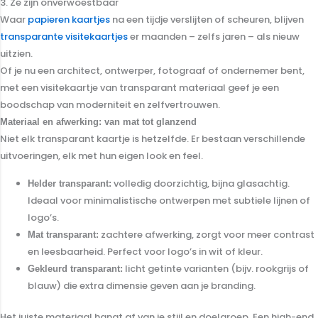
3. Ze zijn onverwoestbaar
Waar
papieren kaartjes
na een tijdje verslijten of scheuren, blijven
transparante visitekaartjes
er maanden – zelfs jaren – als nieuw
uitzien.
Of je nu een architect, ontwerper, fotograaf of ondernemer bent,
met een visitekaartje van transparant materiaal geef je een
boodschap van moderniteit en zelfvertrouwen.
Materiaal en afwerking: van mat tot glanzend
Niet elk transparant kaartje is hetzelfde. Er bestaan verschillende
uitvoeringen, elk met hun eigen look en feel.
volledig doorzichtig, bijna glasachtig.
Helder transparant:
Ideaal voor minimalistische ontwerpen met subtiele lijnen of
logo’s.
zachtere afwerking, zorgt voor meer contrast
Mat transparant:
en leesbaarheid. Perfect voor logo’s in wit of kleur.
licht getinte varianten (bijv. rookgrijs of
Gekleurd transparant:
blauw) die extra dimensie geven aan je branding.
Het juiste materiaal hangt af van je stijl en doelgroep. Een high-end