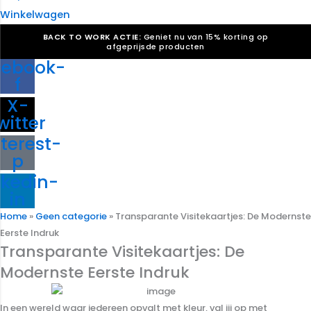
Winkelwagen
BACK TO WORK ACTIE:
Geniet nu van 15% korting op
afgeprijsde producten
cebook-
Verkiezingsdrukwerk nodig? Maak indruk, win stemmen.
f
Bekijk ons aanbod.
X-
Speciaal verzoek? We maken graag een offerte die
past. |
Offerte aanvragen
witter
terest-
p
nkedin-
in
Home
»
Geen categorie
»
Transparante Visitekaartjes: De Modernste
Eerste Indruk
Transparante Visitekaartjes: De
Modernste Eerste Indruk
In een wereld waar iedereen opvalt met kleur, val jij op met