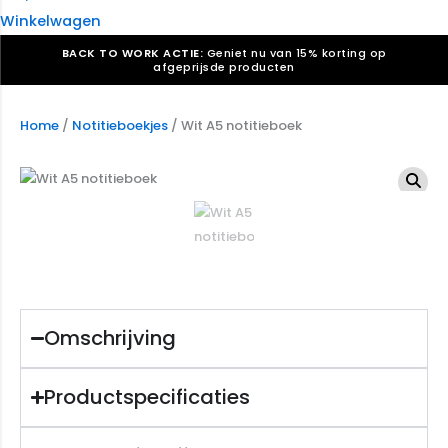
Winkelwagen
BACK TO WORK ACTIE:
Geniet nu van 15% korting op
afgeprijsde producten
Verkiezingsdrukwerk nodig? Maak indruk, win stemmen.
Bekijk ons aanbod.
Home
/
Notitieboekjes
/ Wit A5 notitieboek
Speciaal verzoek? We maken graag een offerte die
past. |
Offerte aanvragen
Omschrijving
Productspecificaties