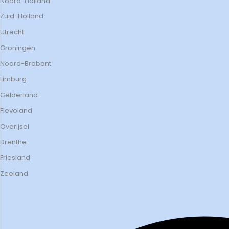
Noord-Holland
Zuid-Holland
Utrecht
Groningen
Noord-Brabant
Limburg
Gelderland
Flevoland
Overijsel
Drenthe
Friesland
Zeeland