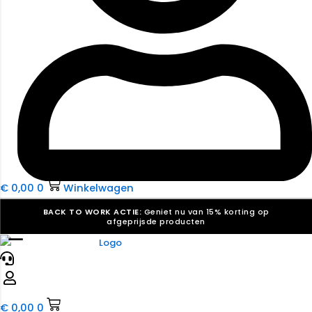
€
0,00
0
Winkelwagen
BACK TO WORK ACTIE:
Geniet nu van 15% korting op
afgeprijsde producten
☰
Verkiezingsdrukwerk nodig? Maak indruk, win stemmen.
Bekijk ons aanbod.
Speciaal verzoek? We maken graag een offerte die
past. |
Offerte aanvragen
€
0,00
0