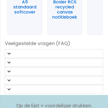
A5
Bosler RCS
standaard
recycled
softcover
canvas
notitieboek
Veelgestelde vragen (FAQ)
Op de lijst = voordeliger drukken.