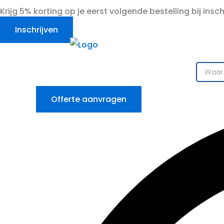
Ga
Krijg 5% korting op je eerst volgende bestelling bij insc
naar
Inschrijven
de
inhoud
Offerte aanvragen