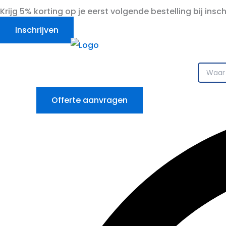
Ga
Krijg 5% korting op je eerst volgende bestelling bij insc
naar
Inschrijven
de
inhoud
Offerte aanvragen