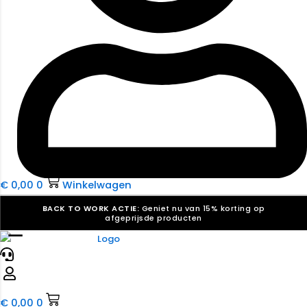
€
0,00
0
Winkelwagen
BACK TO WORK ACTIE:
Geniet nu van 15% korting op
afgeprijsde producten
☰
Verkiezingsdrukwerk nodig? Maak indruk, win stemmen.
Bekijk ons aanbod.
Speciaal verzoek? We maken graag een offerte die
past. |
Offerte aanvragen
€
0,00
0