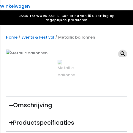
Winkelwagen
BACK TO WORK ACTIE:
Geniet nu van 15% korting op
afgeprijsde producten
Verkiezingsdrukwerk nodig? Maak indruk, win stemmen.
Bekijk ons aanbod.
Home
/
Events & Festival
/ Metallic ballonnen
Speciaal verzoek? We maken graag een offerte die
past. |
Offerte aanvragen
Omschrijving
Productspecificaties