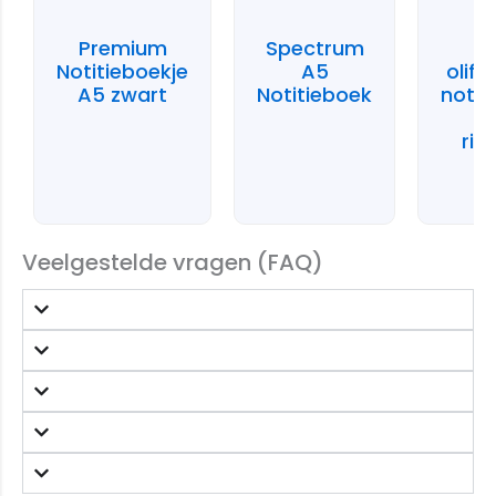
Premium
Spectrum
Notitieboekje
A5
olifa
A5 zwart
Notitieboek
notit
rin
Veelgestelde vragen (FAQ)