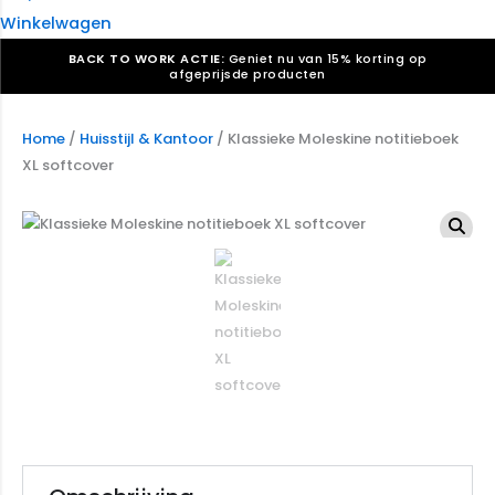
Winkelwagen
BACK TO WORK ACTIE:
Geniet nu van 15% korting op
afgeprijsde producten
Verkiezingsdrukwerk nodig? Maak indruk, win stemmen.
Bekijk ons aanbod.
Home
/
Huisstijl & Kantoor
/ Klassieke Moleskine notitieboek
XL softcover
Speciaal verzoek? We maken graag een offerte die
past. |
Offerte aanvragen