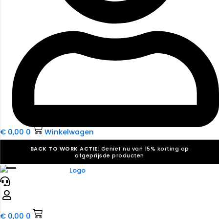
€
0,00
0
Winkelwagen
BACK TO WORK ACTIE:
Geniet nu van 15% korting op
afgeprijsde producten
☰
Verkiezingsdrukwerk nodig? Maak indruk, win stemmen.
Bekijk ons aanbod.
Speciaal verzoek? We maken graag een offerte die
past. |
Offerte aanvragen
€
0,00
0