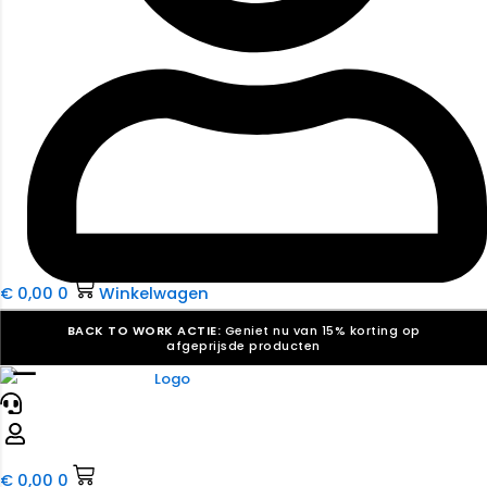
€
0,00
0
Winkelwagen
BACK TO WORK ACTIE:
Geniet nu van 15% korting op
afgeprijsde producten
☰
Verkiezingsdrukwerk nodig? Maak indruk, win stemmen.
Bekijk ons aanbod.
Speciaal verzoek? We maken graag een offerte die
past. |
Offerte aanvragen
€
0,00
0