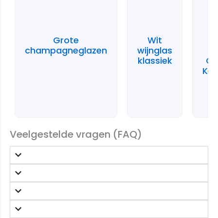
Grote
Wit
S
champagneglazen
wijnglas
klassiek
Ge
Ker
Veelgestelde vragen (FAQ)