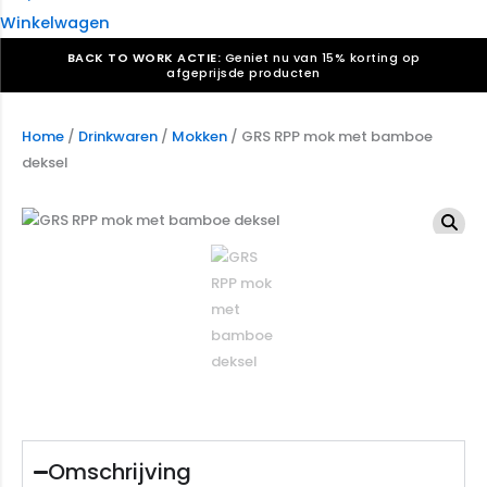
Winkelwagen
BACK TO WORK ACTIE:
Geniet nu van 15% korting op
afgeprijsde producten
Verkiezingsdrukwerk nodig? Maak indruk, win stemmen.
Bekijk ons aanbod.
Home
/
Drinkwaren
/
Mokken
/ GRS RPP mok met bamboe
deksel
Speciaal verzoek? We maken graag een offerte die
past. |
Offerte aanvragen
Omschrijving