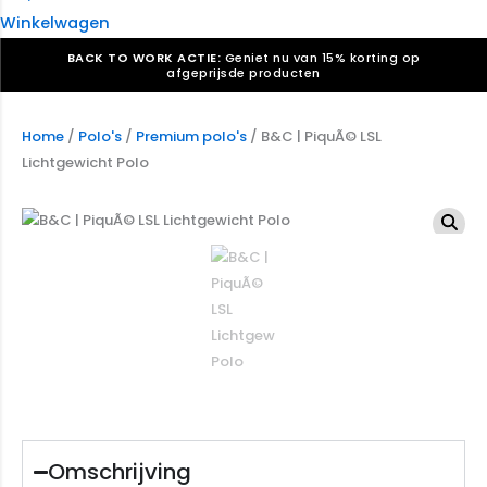
Winkelwagen
BACK TO WORK ACTIE:
Geniet nu van 15% korting op
afgeprijsde producten
Verkiezingsdrukwerk nodig? Maak indruk, win stemmen.
Bekijk ons aanbod.
Home
/
Polo's
/
Premium polo's
/ B&C | PiquÃ© LSL
Lichtgewicht Polo
Speciaal verzoek? We maken graag een offerte die
past. |
Offerte aanvragen
Omschrijving