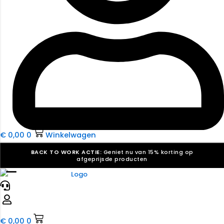
€
0,00
0
Winkelwagen
BACK TO WORK ACTIE:
Geniet nu van 15% korting op
afgeprijsde producten
☰
Verkiezingsdrukwerk nodig? Maak indruk, win stemmen.
Bekijk ons aanbod.
Speciaal verzoek? We maken graag een offerte die
past. |
Offerte aanvragen
€
0,00
0