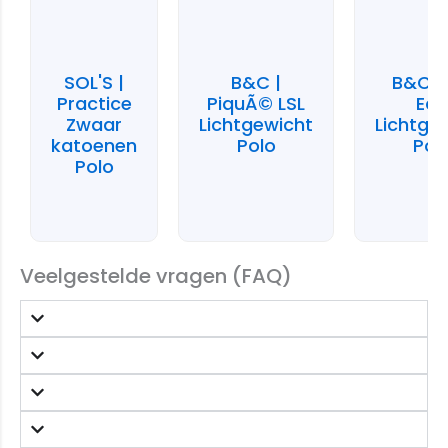
SOL'S |
B&C |
B&C |
Practice
PiquÃ© LSL
Eco
Zwaar
Lichtgewicht
Lichtge
katoenen
Polo
Pol
Polo
Veelgestelde vragen (FAQ)