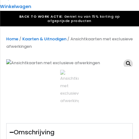
Winkelwagen
BACK TO WORK ACTIE:
Geniet nu van 15% korting op
afgeprijsde producten
Verkiezingsdrukwerk nodig? Maak indruk, win stemmen.
Bekijk ons aanbod.
Home
/
Kaarten & Uitnodigen
/ Ansichtkaarten met exclusieve
afwerkingen
Speciaal verzoek? We maken graag een offerte die
past. |
Offerte aanvragen
Omschrijving