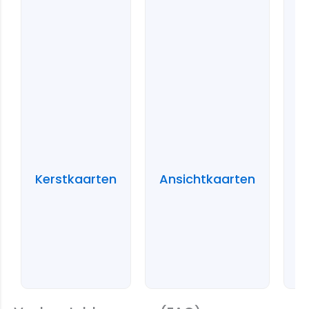
Kerstkaarten
Ansichtkaarten
G