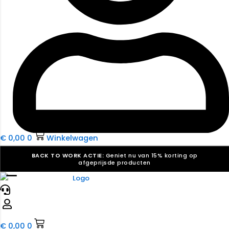
€
0,00
0
Winkelwagen
BACK TO WORK ACTIE:
Geniet nu van 15% korting op
afgeprijsde producten
☰
Verkiezingsdrukwerk nodig? Maak indruk, win stemmen.
Bekijk ons aanbod.
Speciaal verzoek? We maken graag een offerte die
past. |
Offerte aanvragen
€
0,00
0