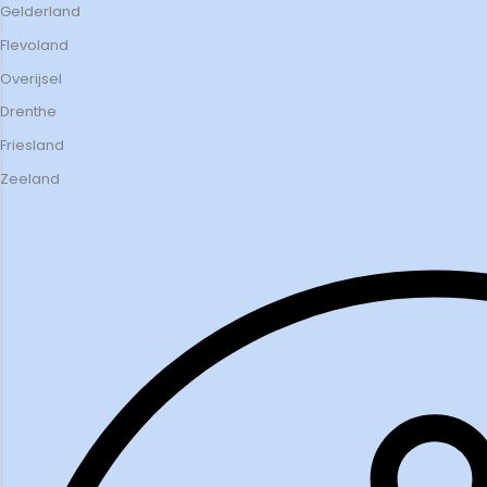
Gelderland
Flevoland
Overijsel
Drenthe
Friesland
Zeeland