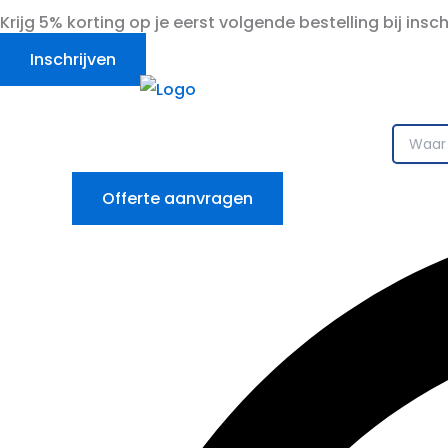
Ga
Krijg 5% korting op je eerst volgende bestelling bij insc
naar
Inschrijven
de
inhoud
Offerte aanvragen