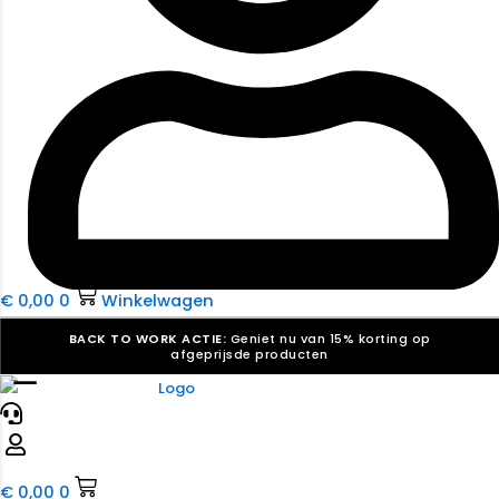
€
0,00
0
Winkelwagen
BACK TO WORK ACTIE:
Geniet nu van 15% korting op
afgeprijsde producten
☰
Verkiezingsdrukwerk nodig? Maak indruk, win stemmen.
Bekijk ons aanbod.
Speciaal verzoek? We maken graag een offerte die
past. |
Offerte aanvragen
€
0,00
0