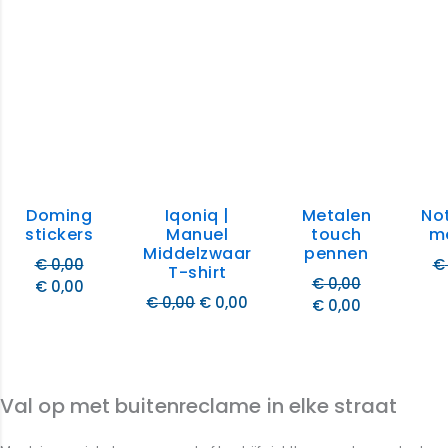
Doming
Iqoniq |
Metalen
Not
stickers
Manuel
touch
m
Middelzwaar
pennen
€
0,00
€
T-shirt
€
0,00
€
0,00
€
0,00
€
0,00
€
0,00
Val op met buitenreclame in elke straat