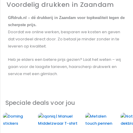
Voordelig drukken in Zaandam
GRdruk.nl – dé drukkerij in Zaandam voor topkwaliteit tegen de
scherpste prijs.
Doordat we online werken, besparen we kosten en geven
dat voordeel direct door. Zo betaal je minder zonder in te
leveren op kwaliteit.
Heb je elders een betere prijs gezien? Laat het weten – wij
gaan voor de laagste tarieven, haarscherp drukwerk en
service met een glimlach.
Alle producten bekijken
Speciale deals voor jou
Oorspronkelijke
Huidige
Oorspronkelijke
Huidige
Oorspronkelijke
Huidige
prijs
prijs
prijs
prijs
prijs
prijs
Sale!
Sale!
Sale!
Sa
was:
is:
was:
is:
was:
is:
€ 0,00.
€ 0,00.
€ 0,00.
€ 0,00.
€ 0,00.
€ 0,00.