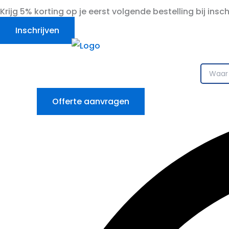
Ga
Krijg 5% korting op je eerst volgende bestelling bij insc
naar
Inschrijven
de
inhoud
Offerte aanvragen