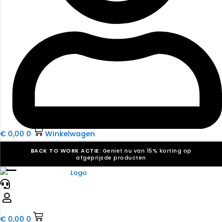
€
0,00
0
Winkelwagen
BACK TO WORK ACTIE:
Geniet nu van 15% korting op
afgeprijsde producten
☰
Verkiezingsdrukwerk nodig? Maak indruk, win stemmen.
Bekijk ons aanbod.
Speciaal verzoek? We maken graag een offerte die
past. |
Offerte aanvragen
€
0,00
0