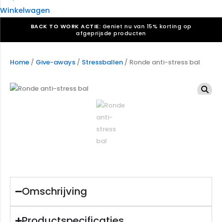
Winkelwagen
BACK TO WORK ACTIE:
Geniet nu van 15% korting op
afgeprijsde producten
Verkiezingsdrukwerk nodig? Maak indruk, win stemmen.
Bekijk ons aanbod.
Home
/
Give-aways
/
Stressballen
/ Ronde anti-stress bal
Speciaal verzoek? We maken graag een offerte die
past. |
Offerte aanvragen
Omschrijving
Productspecificaties