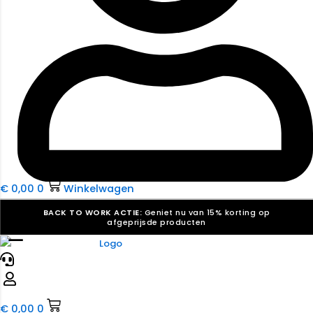
€
0,00
0
Winkelwagen
BACK TO WORK ACTIE:
Geniet nu van 15% korting op
afgeprijsde producten
☰
Verkiezingsdrukwerk nodig? Maak indruk, win stemmen.
Bekijk ons aanbod.
Speciaal verzoek? We maken graag een offerte die
past. |
Offerte aanvragen
€
0,00
0