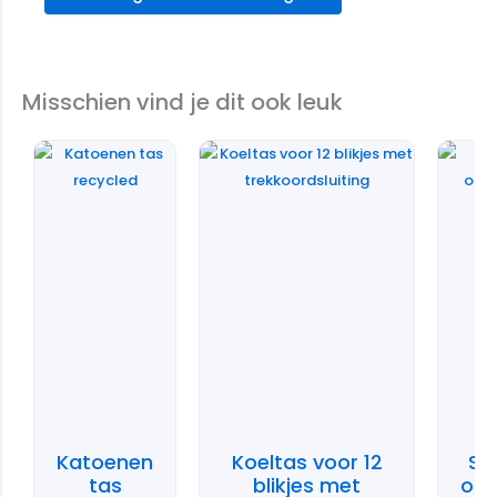
Misschien vind je dit ook leuk
Katoenen
Koeltas voor 12
St
tas
blikjes met
op