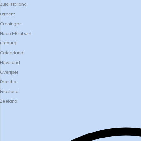
Zuid-Holland
Utrecht
Groningen
Noord-Brabant
Limburg
Gelderland
Flevoland
Overijsel
Drenthe
Friesland
Zeeland