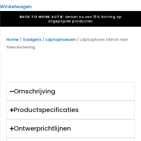
Winkelwagen
BACK TO WORK ACTIE:
Geniet nu van 15% korting op
afgeprijsde producten
Verkiezingsdrukwerk nodig? Maak indruk, win stemmen.
Bekijk ons aanbod.
Home
/
Gadgets
/
Laptophoezen
/ Laptophoes 14inch met
fleecevoering
Speciaal verzoek? We maken graag een offerte die
past. |
Offerte aanvragen
Omschrijving
Productspecificaties
Ontwerprichtlijnen