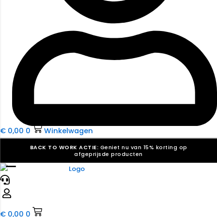
€
0,00
0
Winkelwagen
BACK TO WORK ACTIE:
Geniet nu van 15% korting op
afgeprijsde producten
☰
Verkiezingsdrukwerk nodig? Maak indruk, win stemmen.
Bekijk ons aanbod.
Speciaal verzoek? We maken graag een offerte die
past. |
Offerte aanvragen
€
0,00
0