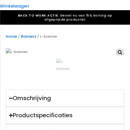
Winkelwagen
BACK TO WORK ACTIE:
Geniet nu van 15% korting op
afgeprijsde producten
Verkiezingsdrukwerk nodig? Maak indruk, win stemmen.
Bekijk ons aanbod.
Home
/
Banners
/ L-banner
Speciaal verzoek? We maken graag een offerte die
past. |
Offerte aanvragen
Omschrijving
Productspecificaties