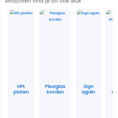
Misschien vind je dit ook leuk
HPL
Plexiglas
Sign
platen
borden
again
Al