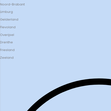
Noord-Brabant
Limburg
Gelderland
Flevoland
Overijsel
Drenthe
Friesland
Zeeland