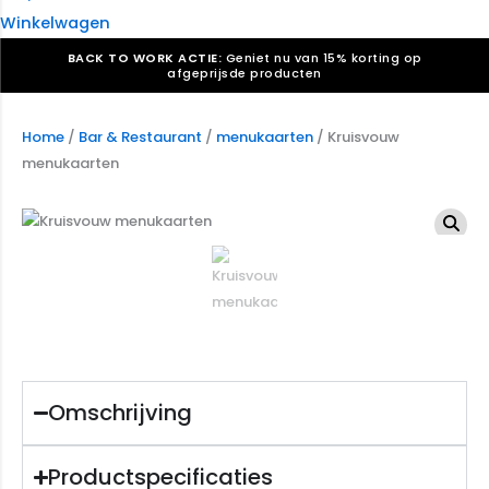
Winkelwagen
BACK TO WORK ACTIE:
Geniet nu van 15% korting op
afgeprijsde producten
Verkiezingsdrukwerk nodig? Maak indruk, win stemmen.
Bekijk ons aanbod.
Home
/
Bar & Restaurant
/
menukaarten
/ Kruisvouw
menukaarten
Speciaal verzoek? We maken graag een offerte die
past. |
Offerte aanvragen
Omschrijving
Productspecificaties