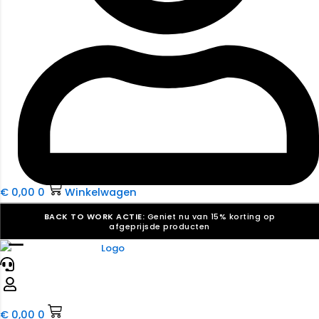
€
0,00
0
Winkelwagen
BACK TO WORK ACTIE:
Geniet nu van 15% korting op
afgeprijsde producten
☰
Verkiezingsdrukwerk nodig? Maak indruk, win stemmen.
Bekijk ons aanbod.
Speciaal verzoek? We maken graag een offerte die
past. |
Offerte aanvragen
€
0,00
0