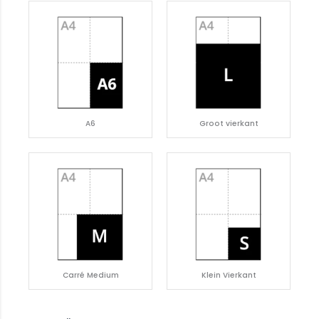
A6
Groot vierkant
Carré Medium
Klein Vierkant