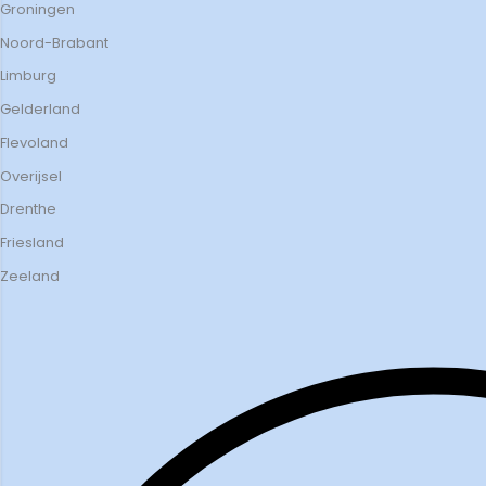
Groningen
Noord-Brabant
Limburg
Gelderland
Flevoland
Overijsel
Drenthe
Friesland
Zeeland