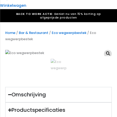
Winkelwagen
BACK TO WORK ACTIE:
Geniet nu van 15% korting op
afgeprijsde producten
Verkiezingsdrukwerk nodig? Maak indruk, win stemmen.
Bekijk ons aanbod.
Home
/
Bar & Restaurant
/
Eco wegwerpbestek
/ Eco
wegwerpbestek
Speciaal verzoek? We maken graag een offerte die
past. |
Offerte aanvragen
Omschrijving
Productspecificaties