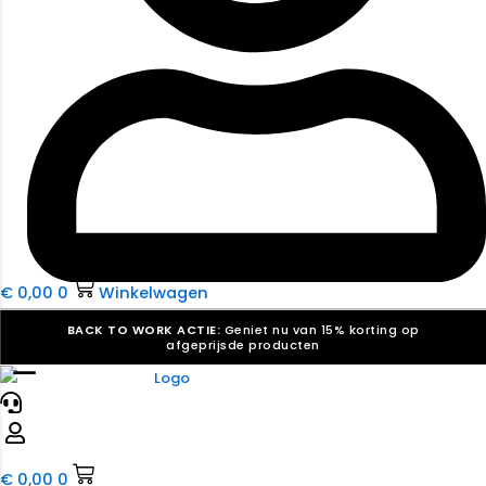
€
0,00
0
Winkelwagen
BACK TO WORK ACTIE:
Geniet nu van 15% korting op
afgeprijsde producten
☰
Verkiezingsdrukwerk nodig? Maak indruk, win stemmen.
Bekijk ons aanbod.
Speciaal verzoek? We maken graag een offerte die
past. |
Offerte aanvragen
€
0,00
0