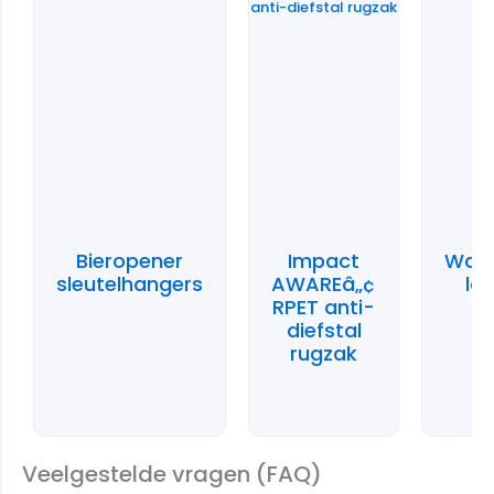
Bieropener
Impact
Wate
sleutelhangers
AWAREâ„¢
la
RPET anti-
diefstal
rugzak
Veelgestelde vragen (FAQ)