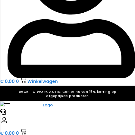
€
0,00
0
Winkelwagen
BACK TO WORK ACTIE:
Geniet nu van 15% korting op
afgeprijsde producten
☰
Verkiezingsdrukwerk nodig? Maak indruk, win stemmen.
Bekijk ons aanbod.
Speciaal verzoek? We maken graag een offerte die
past. |
Offerte aanvragen
€
0,00
0