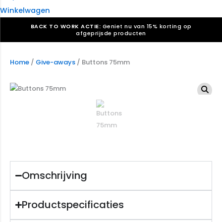
Winkelwagen
BACK TO WORK ACTIE:
Geniet nu van 15% korting op
afgeprijsde producten
Verkiezingsdrukwerk nodig? Maak indruk, win stemmen.
Bekijk ons aanbod.
Home
/
Give-aways
/ Buttons 75mm
Speciaal verzoek? We maken graag een offerte die
past. |
Offerte aanvragen
Omschrijving
Productspecificaties