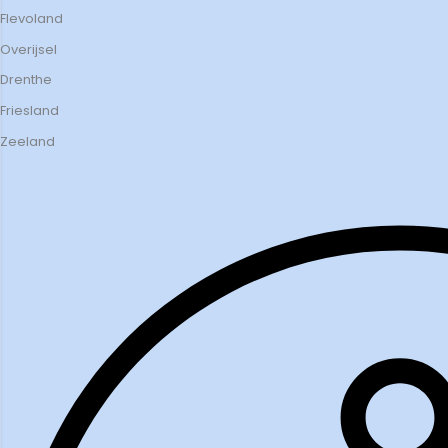
Flevoland
Overijsel
Drenthe
Friesland
Zeeland