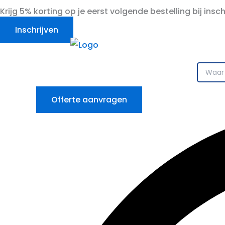
Ga
Krijg 5% korting op je eerst volgende bestelling bij insc
naar
Inschrijven
de
inhoud
Offerte aanvragen