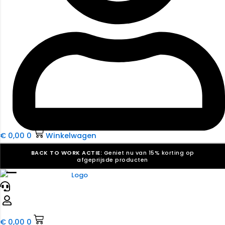
€
0,00
0
Winkelwagen
BACK TO WORK ACTIE:
Geniet nu van 15% korting op
afgeprijsde producten
☰
Verkiezingsdrukwerk nodig? Maak indruk, win stemmen.
Bekijk ons aanbod.
Speciaal verzoek? We maken graag een offerte die
past. |
Offerte aanvragen
€
0,00
0