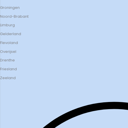
Groningen
Noord-Brabant
Limburg
Gelderland
Flevoland
Overijsel
Drenthe
Friesland
Zeeland