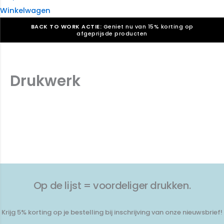
Winkelwagen
BACK TO WORK ACTIE:
Geniet nu van 15% korting op
afgeprijsde producten
Verkiezingsdrukwerk nodig? Maak indruk, win stemmen.
Bekijk ons aanbod.
Drukwerk
Speciaal verzoek? We maken graag een offerte die
past. |
Offerte aanvragen
Op de lijst = voordeliger drukken.
Krijg 5% korting op je bestelling bij inschrijving van onze nieuwsbrief!