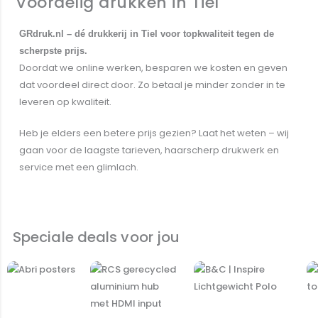
Voordelig drukken in Tiel
GRdruk.nl – dé drukkerij in Tiel voor topkwaliteit tegen de
scherpste prijs.
Doordat we online werken, besparen we kosten en geven
dat voordeel direct door. Zo betaal je minder zonder in te
leveren op kwaliteit.
Heb je elders een betere prijs gezien? Laat het weten – wij
gaan voor de laagste tarieven, haarscherp drukwerk en
service met een glimlach.
Alle producten bekijken
Speciale deals voor jou
Oorspronkelijke
Huidige
Oorspronkelijke
Huidige
Oorspronkelij
Huidig
prijs
prijs
prijs
prijs
prijs
prijs
Sale!
Sale!
Sale!
was:
is:
was:
is:
was:
is:
€ 0,00.
€ 0,00.
€ 0,00.
€ 0,00.
€ 0,00.
€ 0,00.