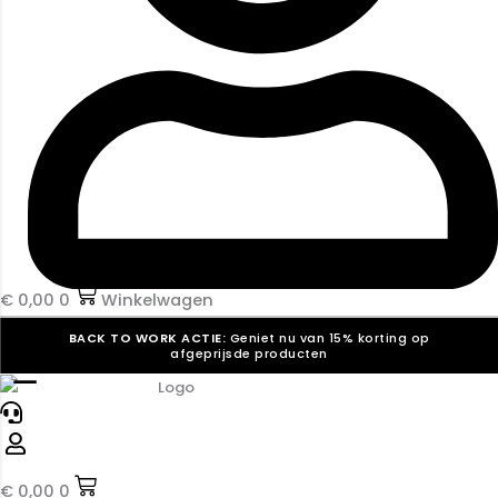
€
0,00
0
Winkelwagen
BACK TO WORK ACTIE:
Geniet nu van 15% korting op
afgeprijsde producten
☰
Verkiezingsdrukwerk nodig? Maak indruk, win stemmen.
Bekijk ons aanbod.
Speciaal verzoek? We maken graag een offerte die
past. |
Offerte aanvragen
€
0,00
0