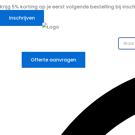
Ga
Krijg 5% korting op je eerst volgende bestelling bij insc
naar
Inschrijven
de
inhoud
Offerte aanvragen