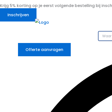
Ga
Krijg 5% korting op je eerst volgende bestelling bij insc
naar
Inschrijven
de
inhoud
Offerte aanvragen